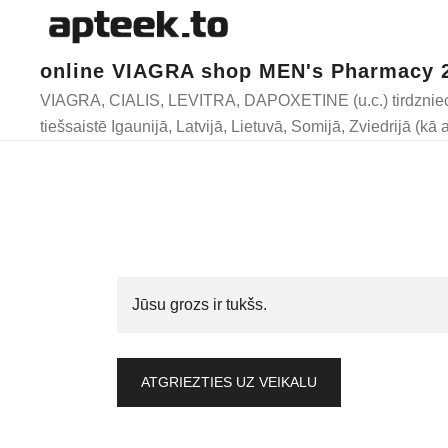
online VIAGRA shop MEN's Pharmacy 
VIAGRA, CIALIS, LEVITRA, DAPOXETINE (u.c.) tirdznie
tiešsaistē Igaunijā, Latvijā, Lietuvā, Somijā, Zviedrijā (kā a
Jūsu grozs ir tukšs.
ATGRIEZTIES UZ VEIKALU