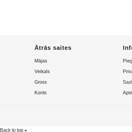
Ātrās saites
In
Mājas
Pie
Veikals
Priv
Gross
Sazi
Konts
Api
Back to top