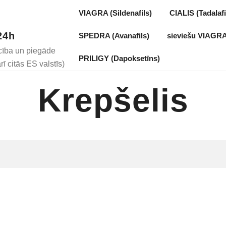
VIAGRA (Sildenafils)
CIALIS (Tadalafi
24h
SPEDRA (Avanafils)
sieviešu VIAGRA 
cība un piegāde
PRILIGY (Dapoksetīns)
rī citās ES valstīs)
Krepšelis