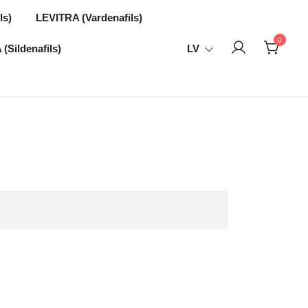
ls)
LEVITRA (Vardenafils)
0
(Sildenafils)
LV