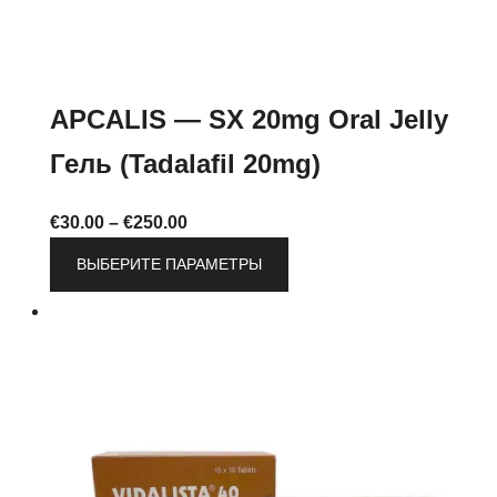
APCALIS — SX 20mg Oral Jelly
Гель (Tadalafil 20mg)
Диапазон
€
30.00
–
€
250.00
цен:
Этот
ВЫБЕРИТЕ ПАРАМЕТРЫ
€30.00
товар
–
имеет
€250.00
несколько
вариаций.
Опции
можно
выбрать
на