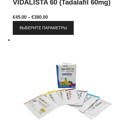
VIDALISTA 60 (Tadalafil 60mg)
Диапазон
€
45.00
–
€
380.00
цен:
Этот
ВЫБЕРИТЕ ПАРАМЕТРЫ
€45.00
товар
–
имеет
€380.00
несколько
вариаций.
Опции
можно
выбрать
на
странице
товара.