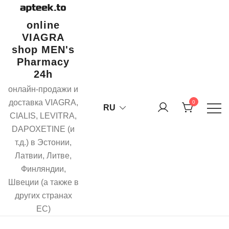
Перейти
к
online
содержимому
VIAGRA
shop MEN's
Pharmacy
24h
онлайн-продажи и
доставка VIAGRA,
0
RU
CIALIS, LEVITRA,
DAPOXETINE (и
т.д.) в Эстонии,
Латвии, Литве,
Финляндии,
Швеции (а также в
других странах
ЕС)