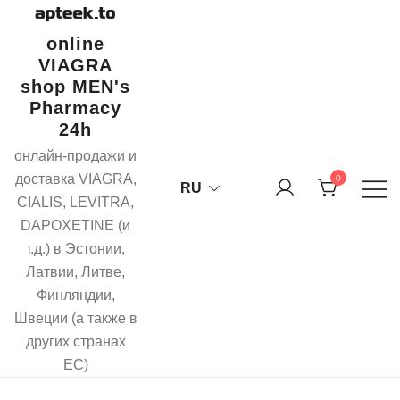
Перейти
к
online
содержимому
VIAGRA
shop MEN's
Pharmacy
24h
онлайн-продажи и
доставка VIAGRA,
0
RU
CIALIS, LEVITRA,
DAPOXETINE (и
т.д.) в Эстонии,
Латвии, Литве,
Финляндии,
Швеции (а также в
других странах
ЕС)