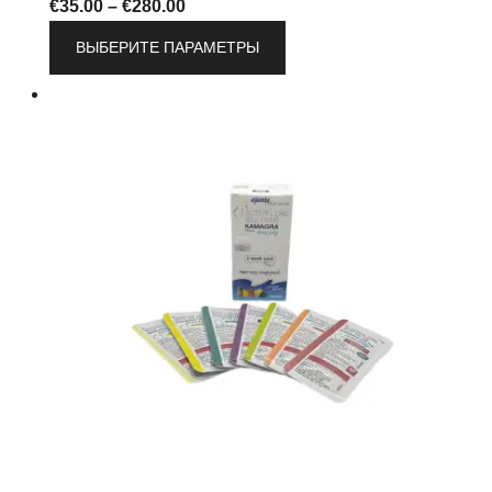
Диапазон
€
35.00
–
€
280.00
цен:
Этот
ВЫБЕРИТЕ ПАРАМЕТРЫ
€35.00
товар
–
имеет
€280.00
несколько
вариаций.
Опции
можно
выбрать
на
странице
товара.