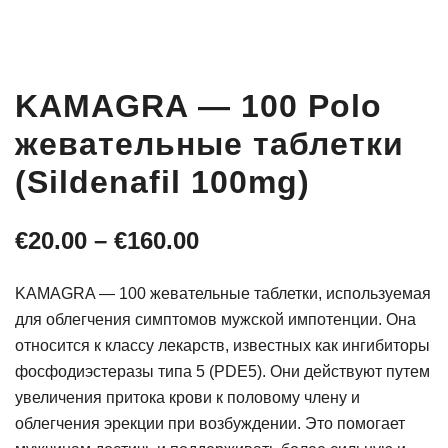
KAMAGRA — 100 Polo
жевательные таблетки
(Sildenafil 100mg)
Диапазон
€
20.00
–
€
160.00
цен:
KAMAGRA — 100 жевательные таблетки, используемая
€20.00
для облегчения симптомов мужской импотенции. Она
относится к классу лекарств, известных как ингибиторы
–
фосфодиэстеразы типа 5 (PDE5). Они действуют путем
€160.00
увеличения притока крови к половому члену и
облегчения эрекции при возбуждении. Это помогает