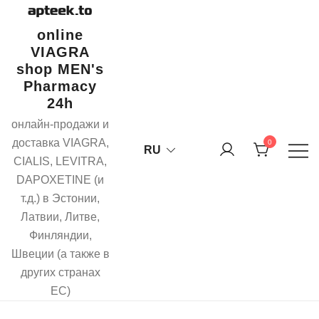
Перейти
к
online
содержимому
VIAGRA
shop MEN's
Pharmacy
24h
онлайн-продажи и
доставка VIAGRA,
0
RU
CIALIS, LEVITRA,
DAPOXETINE (и
т.д.) в Эстонии,
Латвии, Литве,
Финляндии,
Швеции (а также в
других странах
ЕС)