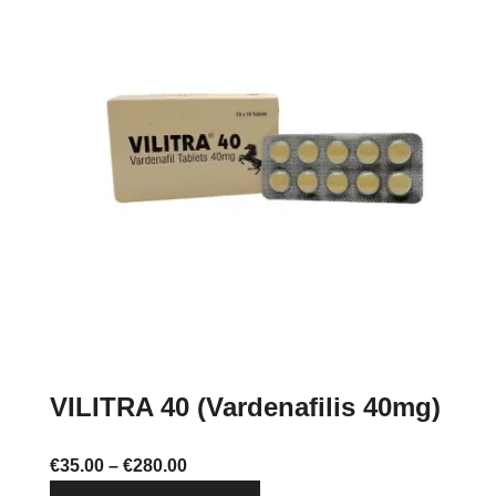
variants.
The
options
may
be
chosen
on
the
product
page
VILITRA 40 (Vardenafilis 40mg)
Price
€
35.00
–
€
280.00
range:
This