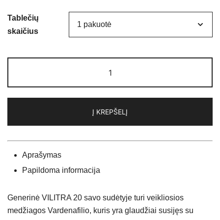
Tablečių
skaičius
produkto
kiekis:
VILITRA
20
Į KREPŠELĮ
(Vardenafilis
20mg)
Aprašymas
Papildoma informacija
Generinė VILITRA 20 savo sudėtyje turi veikliosios
medžiagos Vardenafilio, kuris yra glaudžiai susijęs su