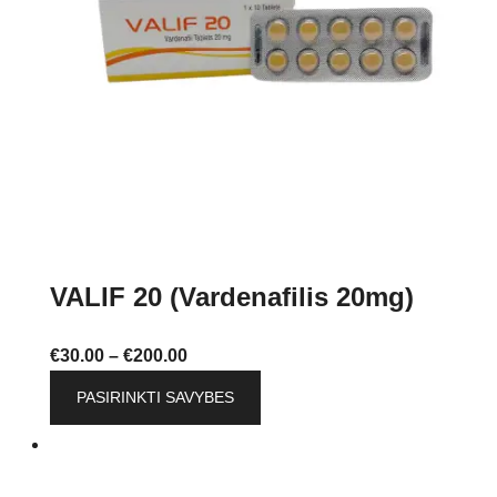
VALIF 20 (Vardenafilis 20mg)
Price
€
30.00
–
€
200.00
range:
This
PASIRINKTI SAVYBES
€30.00
product
through
has
€200.00
multiple