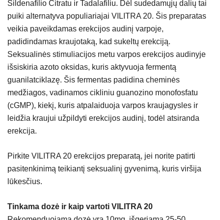
Sildenafilio Citratu ir Tadalafiliu. Dėl sudedamųjų dalių tai
puiki alternatyva populiariajai VILITRA 20. Šis preparatas
veikia paveikdamas erekcijos audinį varpoje,
padidindamas kraujotaką, kad sukeltų erekciją.
Seksualinės stimuliacijos metu varpos erekcijos audinyje
išsiskiria azoto oksidas, kuris aktyvuoja fermentą
guanilatciklazę. Šis fermentas padidina cheminės
medžiagos, vadinamos cikliniu guanozino monofosfatu
(cGMP), kiekį, kuris atpalaiduoja varpos kraujagysles ir
leidžia kraujui užpildyti erekcijos audinį, todėl atsiranda
erekcija.
Pirkite VILITRA 20 erekcijos preparatą, jei norite patirti
pasitenkinimą teikiantį seksualinį gyvenimą, kuris viršija
lūkesčius.
Tinkama dozė ir kaip vartoti VILITRA 20
Rekomenduojama dozė yra 10mg, išgeriama 25-50