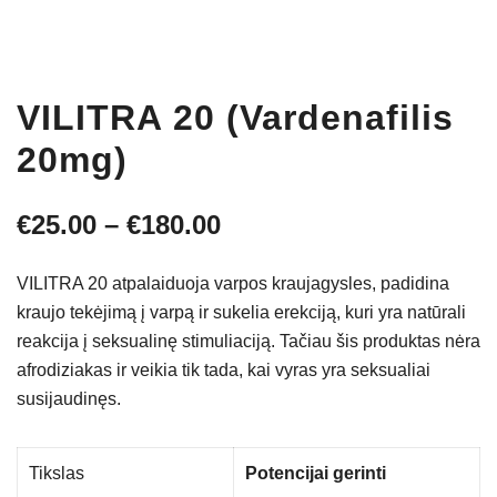
VILITRA 20 (Vardenafilis
20mg)
Price
€
25.00
–
€
180.00
range:
VILITRA 20 atpalaiduoja varpos kraujagysles, padidina
€25.00
kraujo tekėjimą į varpą ir sukelia erekciją, kuri yra natūrali
reakcija į seksualinę stimuliaciją. Tačiau šis produktas nėra
through
afrodiziakas ir veikia tik tada, kai vyras yra seksualiai
€180.00
susijaudinęs.
Tikslas
Potencijai gerinti