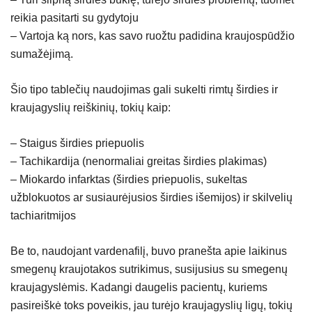
reikia pasitarti su gydytoju
– Vartoja ką nors, kas savo ruožtu padidina kraujospūdžio
sumažėjimą.
Šio tipo tablečių naudojimas gali sukelti rimtų širdies ir
kraujagyslių reiškinių, tokių kaip:
– Staigus širdies priepuolis
– Tachikardija (nenormaliai greitas širdies plakimas)
– Miokardo infarktas (širdies priepuolis, sukeltas
užblokuotos ar susiaurėjusios širdies išemijos) ir skilvelių
tachiaritmijos
Be to, naudojant vardenafilį, buvo pranešta apie laikinus
smegenų kraujotakos sutrikimus, susijusius su smegenų
kraujagyslėmis. Kadangi daugelis pacientų, kuriems
pasireiškė toks poveikis, jau turėjo kraujagyslių ligų, tokių