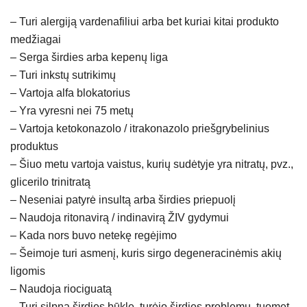
– Turi alergiją vardenafiliui arba bet kuriai kitai produkto
medžiagai
– Serga širdies arba kepenų liga
– Turi inkstų sutrikimų
– Vartoja alfa blokatorius
– Yra vyresni nei 75 metų
– Vartoja ketokonazolo / itrakonazolo priešgrybelinius
produktus
– Šiuo metu vartoja vaistus, kurių sudėtyje yra nitratų, pvz.,
glicerilo trinitratą
– Neseniai patyrė insultą arba širdies priepuolį
– Naudoja ritonavirą / indinavirą ŽIV gydymui
– Kada nors buvo netekę regėjimo
– Šeimoje turi asmenį, kuris sirgo degeneracinėmis akių
ligomis
– Naudoja riociguatą
– Turi silpną širdies būklę, turėjo širdies problemų, tuomet