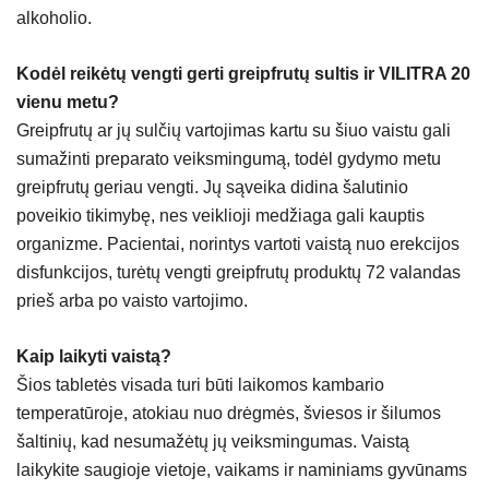
alkoholio.
Kodėl reikėtų vengti gerti greipfrutų sultis ir VILITRA 20
vienu metu?
Greipfrutų ar jų sulčių vartojimas kartu su šiuo vaistu gali
sumažinti preparato veiksmingumą, todėl gydymo metu
greipfrutų geriau vengti. Jų sąveika didina šalutinio
poveikio tikimybę, nes veiklioji medžiaga gali kauptis
organizme. Pacientai, norintys vartoti vaistą nuo erekcijos
disfunkcijos, turėtų vengti greipfrutų produktų 72 valandas
prieš arba po vaisto vartojimo.
Kaip laikyti vaistą?
Šios tabletės visada turi būti laikomos kambario
temperatūroje, atokiau nuo drėgmės, šviesos ir šilumos
šaltinių, kad nesumažėtų jų veiksmingumas. Vaistą
laikykite saugioje vietoje, vaikams ir naminiams gyvūnams