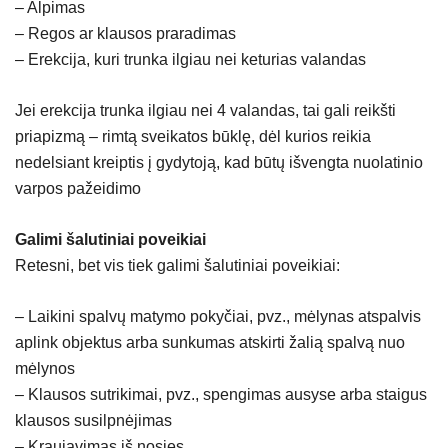
– Alpimas
– Regos ar klausos praradimas
– Erekcija, kuri trunka ilgiau nei keturias valandas
Jei erekcija trunka ilgiau nei 4 valandas, tai gali reikšti
priapizmą – rimtą sveikatos būklę, dėl kurios reikia
nedelsiant kreiptis į gydytoją, kad būtų išvengta nuolatinio
varpos pažeidimo
Galimi šalutiniai poveikiai
Retesni, bet vis tiek galimi šalutiniai poveikiai:
– Laikini spalvų matymo pokyčiai, pvz., mėlynas atspalvis
aplink objektus arba sunkumas atskirti žalią spalvą nuo
mėlynos
– Klausos sutrikimai, pvz., spengimas ausyse arba staigus
klausos susilpnėjimas
– Kraujavimas iš nosies