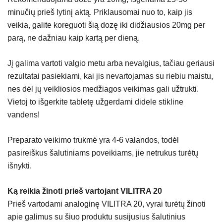
minučių prieš lytinį aktą. Priklausomai nuo to, kaip jis
veikia, galite koreguoti šią dozę iki didžiausios 20mg per
parą, ne dažniau kaip kartą per dieną.
Jį galima vartoti valgio metu arba nevalgius, tačiau geriausi
rezultatai pasiekiami, kai jis nevartojamas su riebiu maistu,
nes dėl jų veikliosios medžiagos veikimas gali užtrukti.
Vietoj to išgerkite tabletę užgerdami didele stikline
vandens!
Preparato veikimo trukmė yra 4-6 valandos, todėl
pasireiškus šalutiniams poveikiams, jie netrukus turėtų
išnykti.
Ką reikia žinoti prieš vartojant VILITRA 20
Prieš vartodami analoginę VILITRA 20, vyrai turėtų žinoti
apie galimus su šiuo produktu susijusius šalutinius