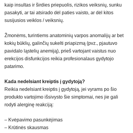
kaip insultas ir širdies priepuolis, rizikos veiksnių, sunku
pasakyti, ar tai atsirado dėl paties vaisto, ar dėl kitos
susijusios veiklos / veiksnių.
Žmonėms, turintiems anatominių varpos anomalijų ar bet
kokių būklių, galinčių sukelti priapizmą (pvz., pjautuvo
pavidalo ląstelių anemiją), prieš vartojant vaistus nuo
erekcijos disfunkcijos reikia profesionalaus gydytojo
patarimo.
Kada nedelsiant kreiptis į gydytoją?
Reikia nedelsiant kreiptis į gydytoją, jei vyrams po šio
produkto vartojimo išsivysto šie simptomai, nes jie gali
rodyti alerginę reakciją:
– Kvėpavimo pasunkėjimas
– Krūtinės skausmas