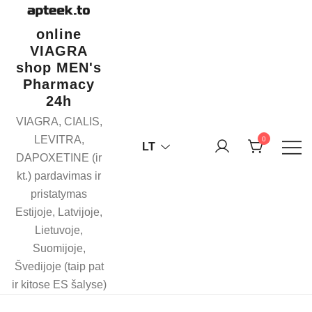
Skip
to
online
content
VIAGRA
shop MEN's
Pharmacy
24h
VIAGRA, CIALIS,
LEVITRA,
0
LT
DAPOXETINE (ir
kt.) pardavimas ir
pristatymas
Estijoje, Latvijoje,
Lietuvoje,
Suomijoje,
Švedijoje (taip pat
ir kitose ES šalyse)