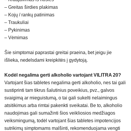
– Greitas širdies plakimas
– Kojų / rankų patinimas
– Traukuliai
– Pykinimas
– Vėmimas
Šie simptomai paprastai greitai praeina, bet jeigu jie
išlieka, nedelsdami kreipkitės į gydytoją.
Kodėl negalima gerti alkoholio vartojant VILITRA 20?
Vartojant šias tabletes negalima gerti alkoholio, nes tai gali
sustiprinti tam tikrus šalutinius poveikius, pvz., galvos
svaigimą ar mieguistumą, o tai gali sukelti nelaimingus
atsitikimus arba rimtai pakenkti sveikatai. Be to, alkoholio
naudojimas gali sumažinti šios veikliosios medžiagos
veiksmingumą, todėl vartojant šias tabletes impotencijos
sutrikimų simptomams malšinti, rekomenduojama vengti