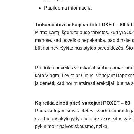
Papildoma informacija
Tinkama dozė ir kaip vartoti POXET – 60 tab
Pirmą kartą išgerkite pusę tabletės, kuri yra 30
manote, kad poveikio nepakanka, padidinkite doz
būtinai neviršykite nustatytos paros dozės. Šio
Produkto poveikis visiškai absorbuojamas praėju
kaip Viagra, Levita ar Cialis. Vartojant Dapoxe
įsidėmėti, kad norint atsirasti erekcijai, būtin
Ką reikia žinoti prieš vartojant POXET – 60
Prieš vartojant šias tabletes, svarbu suprasti ga
svarbu pasakyti gydytojui apie visus kitus vaistu
pykinimo ir galvos skausmo, rizika.