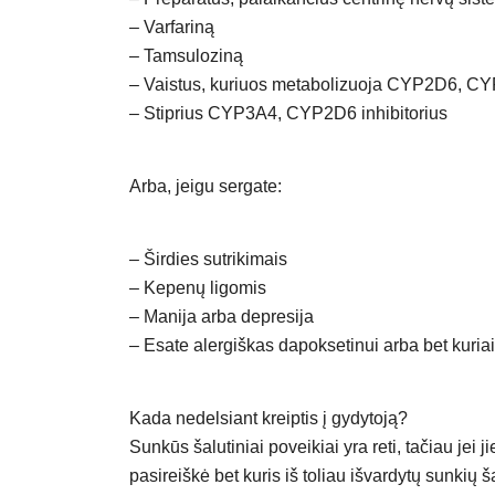
– Varfariną
– Tamsuloziną
– Vaistus, kuriuos metabolizuoja CYP2D6,
– Stiprius CYP3A4, CYP2D6 inhibitorius
Arba, jeigu sergate:
– Širdies sutrikimais
– Kepenų ligomis
– Manija arba depresija
– Esate alergiškas dapoksetinui arba bet kuriai 
Kada nedelsiant kreiptis į gydytoją?
Sunkūs šalutiniai poveikiai yra reti, tačiau jei 
pasireiškė bet kuris iš toliau išvardytų sunkių š