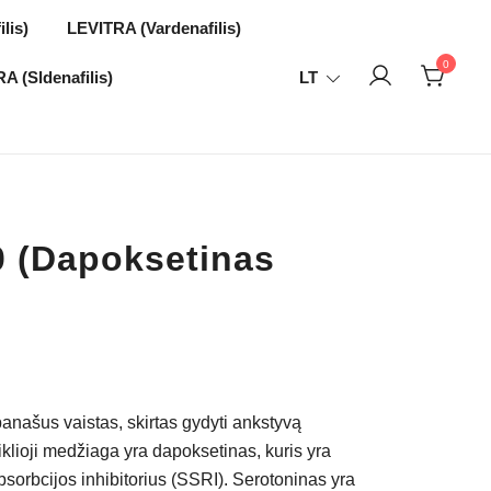
lis)
LEVITRA (Vardenafilis)
0
 (Sldenafilis)
LT
 (Dapoksetinas
Price
range:
anašus vaistas, skirtas gydyti ankstyvą
€35.00
iklioji medžiaga yra dapoksetinas, kuris yra
sorbcijos inhibitorius (SSRI). Serotoninas yra