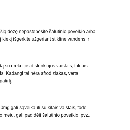
mi šią dozę nepastebėsite šalutinio poveikio arba
kiekį išgerkite užgeriant stikline vandens ir
 su erekcijos disfunkcijos vaistais, tokiais
s. Kadangi tai nėra afrodiziakas, verta
atirtį.
0mg gali sąveikauti su kitais vaistais, todėl
o metu, gali padidėti šalutinio poveikio, pvz.,