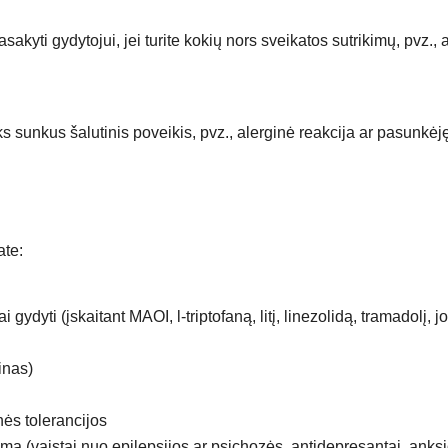
kyti gydytojui, jei turite kokių nors sveikatos sutrikimų, pvz., 
ks sunkus šalutinis poveikis, pvz., alerginė reakcija ar pasunkė
ate:
gydyti (įskaitant MAOI, l-triptofaną, litį, linezolidą, tramadolį, 
inas)
nės tolerancijos
mą (vaistai nuo epilepsijos ar psichozės, antidepresantai, anksio