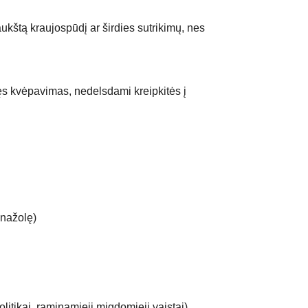
aukštą kraujospūdį ar širdies sutrikimų, nes
jęs kvėpavimas, nedelsdami kreipkitės į
jonažolę)
litikai, raminamieji migdomieji vaistai)