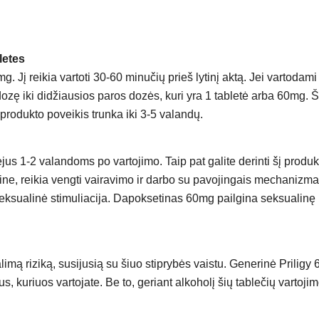
60mg)
letes
mg. Jį reikia vartoti 30-60 minučių prieš lytinį aktą. Jei vartoda
ę iki didžiausios paros dozės, kuri yra 1 tabletė arba 60mg. Šį 
 produkto poveikis trunka iki 3-5 valandų.
s 1-2 valandoms po vartojimo. Taip pat galite derinti šį produktą
tine, reikia vengti vairavimo ir darbo su pavojingais mechanizmai
a seksualinė stimuliacija. Dapoksetinas 60mg pailgina seksualinę p
limą riziką, susijusią su šiuo stiprybės vaistu. Generinė Priligy 6
s, kuriuos vartojate. Be to, geriant alkoholį šių tablečių vartojim