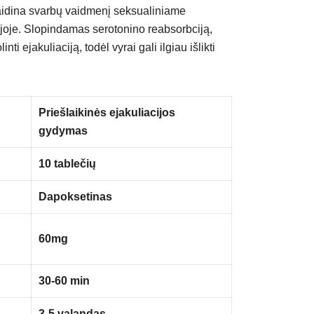
through
vaidina svarbų vaidmenį seksualiniame
€275.00
ijoje. Slopindamas serotonino reabsorbciją,
ti ejakuliaciją, todėl vyrai gali ilgiau išlikti
Priešlaikinės ejakuliacijos
gydymas
10 tablečių
Dapoksetinas
60mg
30-60 min
3-5 valandas