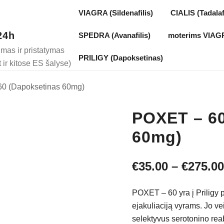
VIAGRA (Sildenafilis)
CIALIS (Tadalafi
24h
SPEDRA (Avanafilis)
moterims VIAGRA
as ir pristatymas
PRILIGY (Dapoksetinas)
t ir kitose ES šalyse)
0 (Dapoksetinas 60mg)
POXET – 60
60mg)
€
35.00
–
€
275.00
POXET – 60 yra į Priligy p
ejakuliaciją vyrams. Jo ve
selektyvus serotonino reab