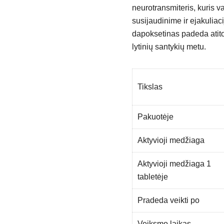
neurotransmiteris, kuris 
susijaudinime ir ejakuliac
dapoksetinas padeda atitolin
lytinių santykių metu.
Tikslas
Pakuotėje
Aktyvioji medžiaga
Aktyvioji medžiaga 1
tabletėje
Pradeda veikti po
Veiksmo laikas