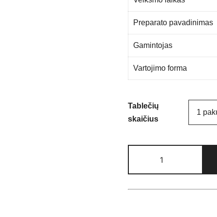
Preparato pavadinimas
Gamintojas
Vartojimo forma
Tablečių
skaičius
produkto
kiekis:
POXET
-
60
(Dapoksetinas