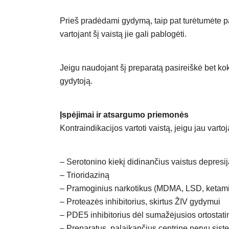
Prieš pradėdami gydymą, taip pat turėtumėte pasa
vartojant šį vaistą jie gali pablogėti.
Jeigu naudojant šį preparatą pasireiškė bet ko
gydytoją.
Įspėjimai ir atsargumo priemonės
Kontraindikacijos vartoti vaistą, jeigu jau vartoj
– Serotonino kiekį didinančius vaistus depresijai 
– Trioridaziną
– Pramoginius narkotikus (MDMA, LSD, ketam
– Proteazės inhibitorius, skirtus ŽIV gydymui
– PDE5 inhibitorius dėl sumažėjusios ortostati
– Preparatus, palaikančius centrinę nervų siste