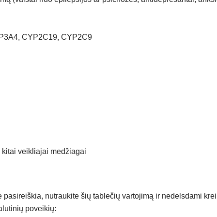
 CYP3A4, CYP2C19, CYP2C9
kitai veikliajai medžiagai
jie pasireiškia, nutraukite šių tablečių vartojimą ir nedelsdami kre
alutinių poveikių: