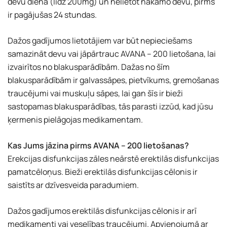
devu dienā (līdz 200mg) un nelietot nākamo devu, pirms
ir pagājušas 24 stundas.
Dažos gadījumos lietotājiem var būt nepieciešams
samazināt devu vai jāpārtrauc AVANA – 200 lietošana, lai
izvairītos no blakusparādībām. Dažas no šīm
blakusparādībām ir galvassāpes, pietvīkums, gremošanas
traucējumi vai muskuļu sāpes, lai gan šīs ir bieži
sastopamas blakusparādības, tās parasti izzūd, kad jūsu
ķermenis pielāgojas medikamentam.
Kas Jums jāzina pirms AVANA – 200 lietošanas?
Erekcijas disfunkcijas zāles neārstē erektilās disfunkcijas
pamatcēloņus. Bieži erektilās disfunkcijas cēlonis ir
saistīts ar dzīvesveida paradumiem.
Dažos gadījumos erektilās disfunkcijas cēlonis ir arī
medikamenti vai veselības traucējumi. Apvienojumā ar