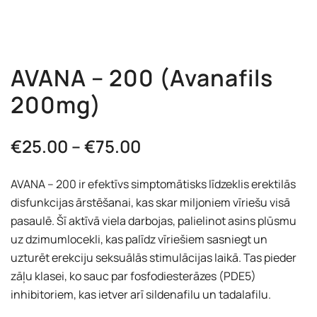
AVANA – 200 (Avanafils
200mg)
Price
€
25.00
–
€
75.00
range:
AVANA – 200 ir efektīvs simptomātisks līdzeklis erektilās
€25.00
disfunkcijas ārstēšanai, kas skar miljoniem vīriešu visā
pasaulē. Šī aktīvā viela darbojas, palielinot asins plūsmu
through
uz dzimumlocekli, kas palīdz vīriešiem sasniegt un
€75.00
uzturēt erekciju seksuālās stimulācijas laikā. Tas pieder
zāļu klasei, ko sauc par fosfodiesterāzes (PDE5)
inhibitoriem, kas ietver arī sildenafilu un tadalafilu.