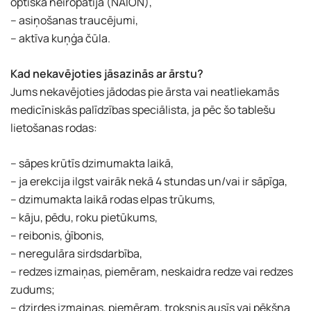
optiskā neiropātija (NAION),
– asiņošanas traucējumi,
– aktīva kuņģa čūla.
Kad nekavējoties jāsazinās ar ārstu?
Jums nekavējoties jādodas pie ārsta vai neatliekamās
medicīniskās palīdzības speciālista, ja pēc šo tablešu
lietošanas rodas:
– sāpes krūtīs dzimumakta laikā,
– ja erekcija ilgst vairāk nekā 4 stundas un/vai ir sāpīga,
– dzimumakta laikā rodas elpas trūkums,
– kāju, pēdu, roku pietūkums,
– reibonis, ģībonis,
– neregulāra sirdsdarbība,
– redzes izmaiņas, piemēram, neskaidra redze vai redzes
zudums;
– dzirdes izmaiņas, piemēram, troksnis ausīs vai pēkšņa