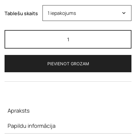
Tablešu skaits
AVANA
-
200
(Avanafils
PIEVIENOT GROZAM
200mg)
daudzums
Apraksts
Papildu informācija