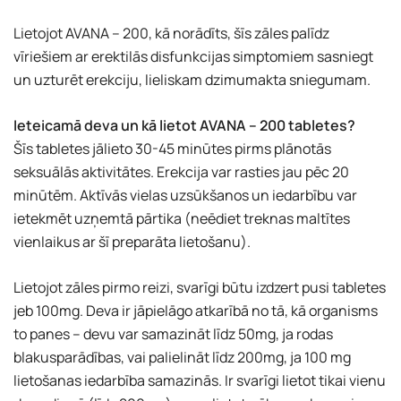
Lietojot AVANA – 200, kā norādīts, šīs zāles palīdz
vīriešiem ar erektilās disfunkcijas simptomiem sasniegt
un uzturēt erekciju, lieliskam dzimumakta sniegumam.
Ieteicamā deva un kā lietot AVANA – 200 tabletes?
Šīs tabletes jālieto 30-45 minūtes pirms plānotās
seksuālās aktivitātes. Erekcija var rasties jau pēc 20
minūtēm. Aktīvās vielas uzsūkšanos un iedarbību var
ietekmēt uzņemtā pārtika (neēdiet treknas maltītes
vienlaikus ar šī preparāta lietošanu).
Lietojot zāles pirmo reizi, svarīgi būtu izdzert pusi tabletes
jeb 100mg. Deva ir jāpielāgo atkarībā no tā, kā organisms
to panes – devu var samazināt līdz 50mg, ja rodas
blakusparādības, vai palielināt līdz 200mg, ja 100 mg
lietošanas iedarbība samazinās. Ir svarīgi lietot tikai vienu