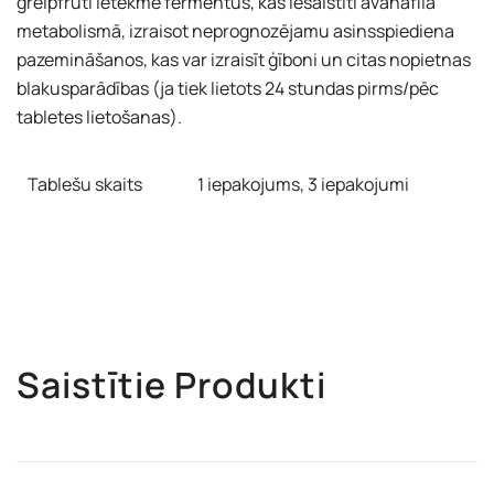
greipfrūti ietekmē fermentus, kas iesaistīti avanafila
metabolismā, izraisot neprognozējamu asinsspiediena
pazemināšanos, kas var izraisīt ģīboni un citas nopietnas
blakusparādības (ja tiek lietots 24 stundas pirms/pēc
tabletes lietošanas).
Tablešu skaits
1 iepakojums, 3 iepakojumi
Saistītie Produkti