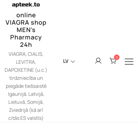
Skip
to
online
content
VIAGRA shop
MEN's
Pharmacy
24h
VIAGRA, CIALIS,
0
LV
LEVITRA,
DAPOXETINE (u.c.)
tirdzniecība un
piegāde tiešsaistē
Igaunijā, Latvijā,
Lietuvā, Somijā,
Zviedrijā (kā arī
citās ES valstīs)