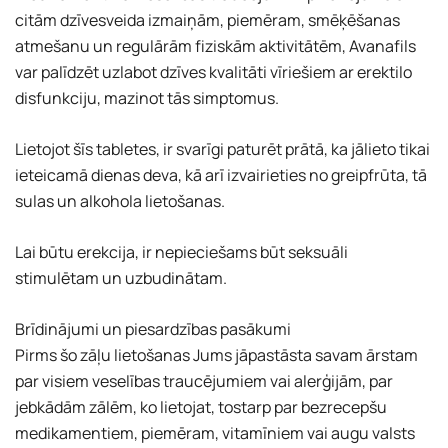
citām dzīvesveida izmaiņām, piemēram, smēķēšanas
atmešanu un regulārām fiziskām aktivitātēm, Avanafils
var palīdzēt uzlabot dzīves kvalitāti vīriešiem ar erektilo
disfunkciju, mazinot tās simptomus.
Lietojot šīs tabletes, ir svarīgi paturēt prātā, ka jālieto tikai
ieteicamā dienas deva, kā arī izvairieties no greipfrūta, tā
sulas un alkohola lietošanas.
Lai būtu erekcija, ir nepieciešams būt seksuāli
stimulētam un uzbudinātam.
Brīdinājumi un piesardzības pasākumi
Pirms šo zāļu lietošanas Jums jāpastāsta savam ārstam
par visiem veselības traucējumiem vai alerģijām, par
jebkādām zālēm, ko lietojat, tostarp par bezrecepšu
medikamentiem, piemēram, vitamīniem vai augu valsts