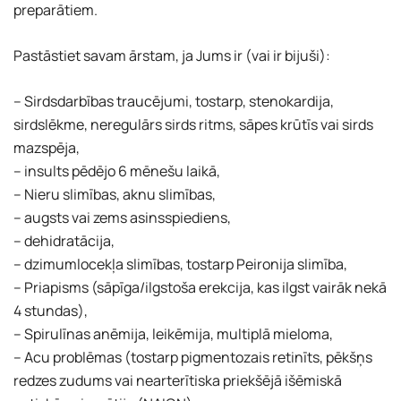
preparātiem.
Pastāstiet savam ārstam, ja Jums ir (vai ir bijuši):
– Sirdsdarbības traucējumi, tostarp, stenokardija,
sirdslēkme, neregulārs sirds ritms, sāpes krūtīs vai sirds
mazspēja,
– insults pēdējo 6 mēnešu laikā,
– Nieru slimības, aknu slimības,
– augsts vai zems asinsspiediens,
– dehidratācija,
– dzimumlocekļa slimības, tostarp Peironija slimība,
– Priapisms (sāpīga/ilgstoša erekcija, kas ilgst vairāk nekā
4 stundas),
– Spirulīnas anēmija, leikēmija, multiplā mieloma,
– Acu problēmas (tostarp pigmentozais retinīts, pēkšņs
redzes zudums vai nearterītiska priekšējā išēmiskā