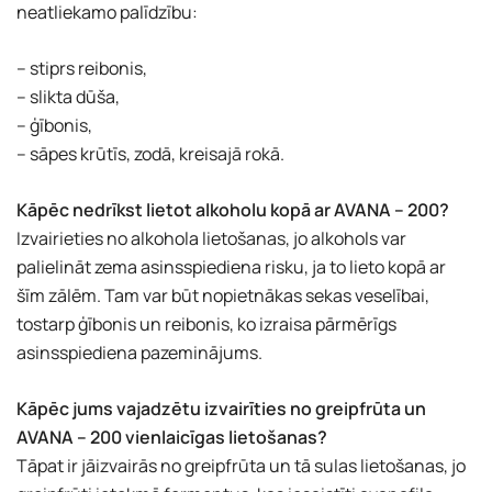
neatliekamo palīdzību:
– stiprs reibonis,
– slikta dūša,
– ģībonis,
– sāpes krūtīs, zodā, kreisajā rokā.
Kāpēc nedrīkst lietot alkoholu kopā ar AVANA – 200?
Izvairieties no alkohola lietošanas, jo alkohols var
palielināt zema asinsspiediena risku, ja to lieto kopā ar
šīm zālēm. Tam var būt nopietnākas sekas veselībai,
tostarp ģībonis un reibonis, ko izraisa pārmērīgs
asinsspiediena pazeminājums.
Kāpēc jums vajadzētu izvairīties no greipfrūta un
AVANA – 200 vienlaicīgas lietošanas?
Tāpat ir jāizvairās no greipfrūta un tā sulas lietošanas, jo