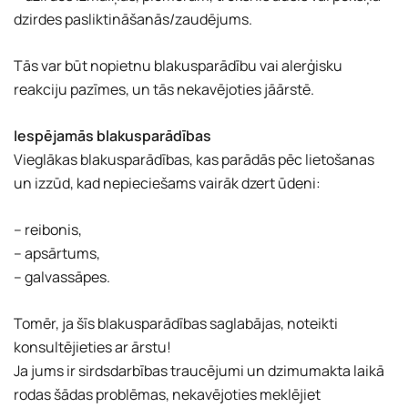
dzirdes pasliktināšanās/zaudējums.
Tās var būt nopietnu blakusparādību vai alerģisku
reakciju pazīmes, un tās nekavējoties jāārstē.
Iespējamās blakusparādības
Vieglākas blakusparādības, kas parādās pēc lietošanas
un izzūd, kad nepieciešams vairāk dzert ūdeni:
– reibonis,
– apsārtums,
– galvassāpes.
Tomēr, ja šīs blakusparādības saglabājas, noteikti
konsultējieties ar ārstu!
Ja jums ir sirdsdarbības traucējumi un dzimumakta laikā
rodas šādas problēmas, nekavējoties meklējiet