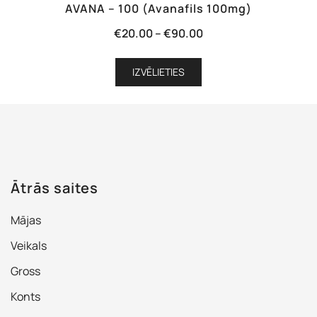
AVANA – 100 (Avanafils 100mg)
Price
€
20.00
–
€
90.00
range:
This
€20.00
IZVĒLIETIES
product
through
has
€90.00
multiple
variants.
The
options
Ātrās saites
may
be
Mājas
chosen
on
Veikals
the
Gross
product
Konts
page