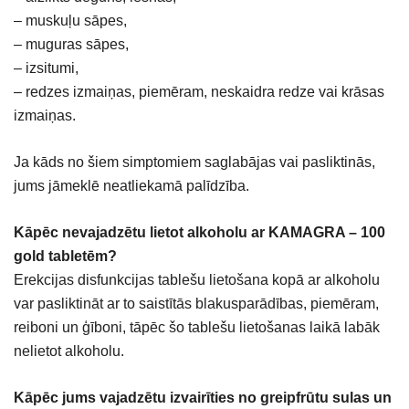
– muskuļu sāpes,
– muguras sāpes,
– izsitumi,
– redzes izmaiņas, piemēram, neskaidra redze vai krāsas
izmaiņas.
Ja kāds no šiem simptomiem saglabājas vai pasliktinās,
jums jāmeklē neatliekamā palīdzība.
Kāpēc nevajadzētu lietot alkoholu ar KAMAGRA – 100
gold tabletēm?
Erekcijas disfunkcijas tablešu lietošana kopā ar alkoholu
var pasliktināt ar to saistītās blakusparādības, piemēram,
reiboni un ģīboni, tāpēc šo tablešu lietošanas laikā labāk
nelietot alkoholu.
Kāpēc jums vajadzētu izvairīties no greipfrūtu sulas un