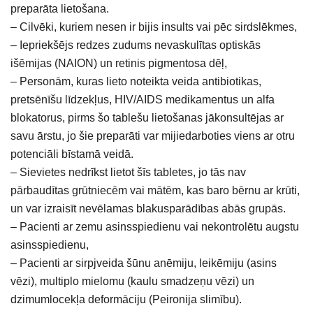
preparāta lietošana.
– Cilvēki, kuriem nesen ir bijis insults vai pēc sirdslēkmes,
– Iepriekšējs redzes zudums nevaskulītas optiskās
išēmijas (NAION) un retinis pigmentosa dēļ,
– Personām, kuras lieto noteikta veida antibiotikas,
pretsēnīšu līdzekļus, HIV/AIDS medikamentus un alfa
blokatorus, pirms šo tablešu lietošanas jākonsultējas ar
savu ārstu, jo šie preparāti var mijiedarboties viens ar otru
potenciāli bīstamā veidā.
– Sievietes nedrīkst lietot šīs tabletes, jo tās nav
pārbaudītas grūtniecēm vai mātēm, kas baro bērnu ar krūti,
un var izraisīt nevēlamas blakusparādības abās grupās.
– Pacienti ar zemu asinsspiedienu vai nekontrolētu augstu
asinsspiedienu,
– Pacienti ar sirpjveida šūnu anēmiju, leikēmiju (asins
vēzi), multiplo mielomu (kaulu smadzeņu vēzi) un
dzimumlocekļa deformāciju (Peironija slimību).