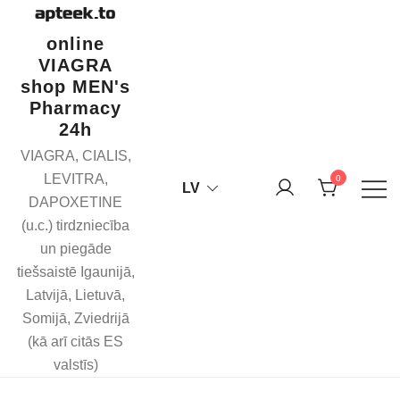
Skip
to
online
content
VIAGRA
shop MEN's
Pharmacy
24h
VIAGRA, CIALIS,
LEVITRA,
0
LV
DAPOXETINE
(u.c.) tirdzniecība
un piegāde
tiešsaistē Igaunijā,
Latvijā, Lietuvā,
Somijā, Zviedrijā
(kā arī citās ES
valstīs)