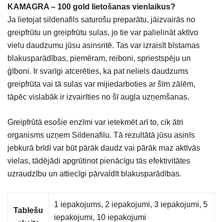
KAMAGRA – 100 gold lietošanas vienlaikus?
Ja lietojat sildenafils saturošu preparātu, jāizvairās no
greipfrūtu un greipfrūtu sulas, jo tie var palielināt aktīvo
vielu daudzumu jūsu asinsritē. Tas var izraisīt bīstamas
blakusparādības, piemēram, reiboni, spriestspēju un
ģīboni. Ir svarīgi atcerēties, ka pat neliels daudzums
greipfrūta vai tā sulas var mijiedarboties ar šīm zālēm,
tāpēc vislabāk ir izvairīties no šī augļa uzņemšanas.
Greipfrūtā esošie enzīmi var ietekmēt arī to, cik ātri
organisms uzņem Sildenafilu. Tā rezultātā jūsu asinīs
jebkurā brīdī var būt pārāk daudz vai pārāk maz aktīvās
vielas, tādējādi apgrūtinot pienācīgu tās efektivitātes
uzraudzību un attiecīgi pārvaldīt blakusparādības.
1 iepakojums, 2 iepakojumi, 3 iepakojumi, 5
Tablešu
iepakojumi, 10 iepakojumi