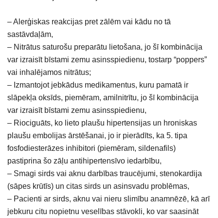
– Alerģiskas reakcijas pret zālēm vai kādu no tā
sastāvdaļām,
– Nitrātus saturošu preparātu lietošana, jo šī kombinācija
var izraisīt bīstami zemu asinsspiedienu, tostarp “poppers”
vai inhalējamos nitrātus;
– Izmantojot jebkādus medikamentus, kuru pamatā ir
slāpekļa oksīds, piemēram, amilnitrītu, jo šī kombinācija
var izraisīt bīstami zemu asinsspiedienu,
– Riociguāts, ko lieto plaušu hipertensijas un hroniskas
plaušu embolijas ārstēšanai, jo ir pierādīts, ka 5. tipa
fosfodiesterāzes inhibitori (piemēram, sildenafils)
pastiprina šo zāļu antihipertensīvo iedarbību,
– Smagi sirds vai aknu darbības traucējumi, stenokardija
(sāpes krūtīs) un citas sirds un asinsvadu problēmas,
– Pacienti ar sirds, aknu vai nieru slimību anamnēzē, kā arī
jebkuru citu nopietnu veselības stāvokli, ko var saasināt