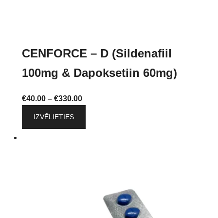
CENFORCE – D (Sildenafiil
100mg & Dapoksetiin 60mg)
Price
€
40.00
–
€
330.00
range:
This
IZVĒLIETIES
€40.00
product
through
has
€330.00
multiple
variants.
The
options
may
be