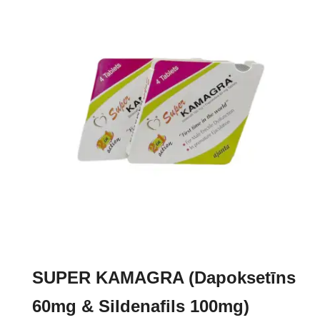
variants.
The
options
may
be
chosen
on
the
product
page
SUPER KAMAGRA (Dapoksetīns
60mg & Sildenafils 100mg)