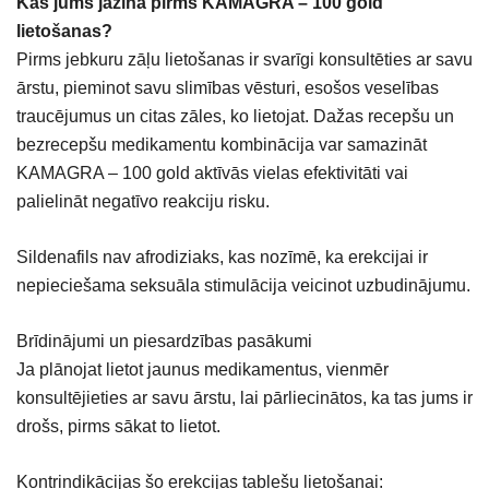
Kas jums jāzina pirms KAMAGRA – 100 gold
lietošanas?
Pirms jebkuru zāļu lietošanas ir svarīgi konsultēties ar savu
ārstu, pieminot savu slimības vēsturi, esošos veselības
traucējumus un citas zāles, ko lietojat. Dažas recepšu un
bezrecepšu medikamentu kombinācija var samazināt
KAMAGRA – 100 gold aktīvās vielas efektivitāti vai
palielināt negatīvo reakciju risku.
Sildenafils nav afrodiziaks, kas nozīmē, ka erekcijai ir
nepieciešama seksuāla stimulācija veicinot uzbudinājumu.
Brīdinājumi un piesardzības pasākumi
Ja plānojat lietot jaunus medikamentus, vienmēr
konsultējieties ar savu ārstu, lai pārliecinātos, ka tas jums ir
drošs, pirms sākat to lietot.
Kontrindikācijas šo erekcijas tablešu lietošanai: