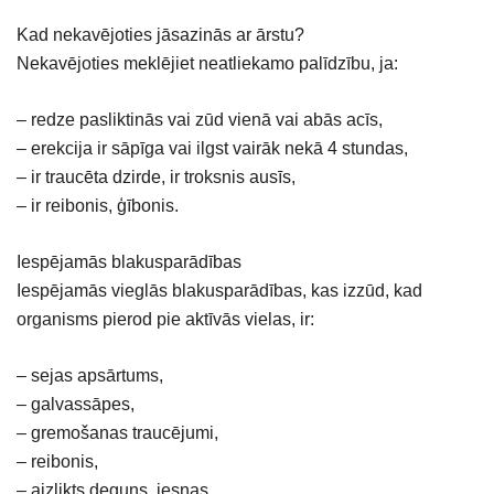
Kad nekavējoties jāsazinās ar ārstu?
Nekavējoties meklējiet neatliekamo palīdzību, ja:
– redze pasliktinās vai zūd vienā vai abās acīs,
– erekcija ir sāpīga vai ilgst vairāk nekā 4 stundas,
– ir traucēta dzirde, ir troksnis ausīs,
– ir reibonis, ģībonis.
Iespējamās blakusparādības
Iespējamās vieglās blakusparādības, kas izzūd, kad
organisms pierod pie aktīvās vielas, ir:
– sejas apsārtums,
– galvassāpes,
– gremošanas traucējumi,
– reibonis,
– aizlikts deguns, iesnas,