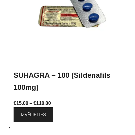
chosen
on
the
product
page
SUHAGRA – 100 (Sildenafils
100mg)
Price
€
15.00
–
€
110.00
range:
This
IZVĒLIETIES
€15.00
product
through
has
€110.00
multiple