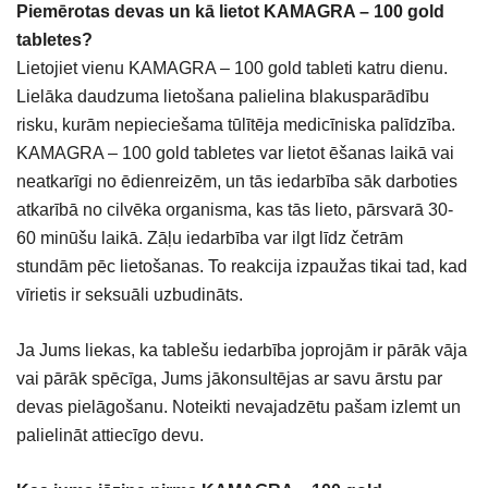
Piemērotas devas un kā lietot KAMAGRA – 100 gold
tabletes?
Lietojiet vienu KAMAGRA – 100 gold tableti katru dienu.
Lielāka daudzuma lietošana palielina blakusparādību
risku, kurām nepieciešama tūlītēja medicīniska palīdzība.
KAMAGRA – 100 gold tabletes var lietot ēšanas laikā vai
neatkarīgi no ēdienreizēm, un tās iedarbība sāk darboties
atkarībā no cilvēka organisma, kas tās lieto, pārsvarā 30-
60 minūšu laikā. Zāļu iedarbība var ilgt līdz četrām
stundām pēc lietošanas. To reakcija izpaužas tikai tad, kad
vīrietis ir seksuāli uzbudināts.
Ja Jums liekas, ka tablešu iedarbība joprojām ir pārāk vāja
vai pārāk spēcīga, Jums jākonsultējas ar savu ārstu par
devas pielāgošanu. Noteikti nevajadzētu pašam izlemt un
palielināt attiecīgo devu.