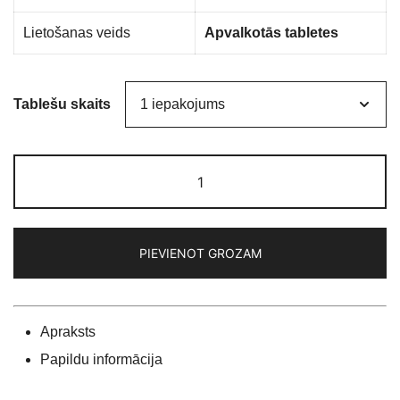
Lietošanas veids
Apvalkotās tabletes
Tablešu skaits
KAMAGRA
-
100
gold
PIEVIENOT GROZAM
(Sildenafils
100mg)
daudzums
Apraksts
Papildu informācija