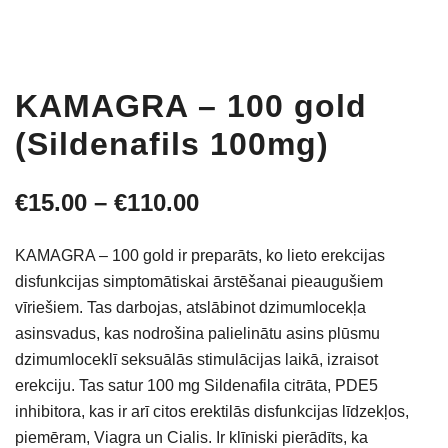
KAMAGRA – 100 gold
(Sildenafils 100mg)
Price
€
15.00
–
€
110.00
range:
KAMAGRA – 100 gold ir preparāts, ko lieto erekcijas
€15.00
disfunkcijas simptomātiskai ārstēšanai pieaugušiem
vīriešiem. Tas darbojas, atslābinot dzimumlocekļa
through
asinsvadus, kas nodrošina palielinātu asins plūsmu
€110.00
dzimumloceklī seksuālās stimulācijas laikā, izraisot
erekciju. Tas satur 100 mg Sildenafila citrāta, PDE5
inhibitora, kas ir arī citos erektilās disfunkcijas līdzekļos,
piemēram, Viagra un Cialis. Ir klīniski pierādīts, ka