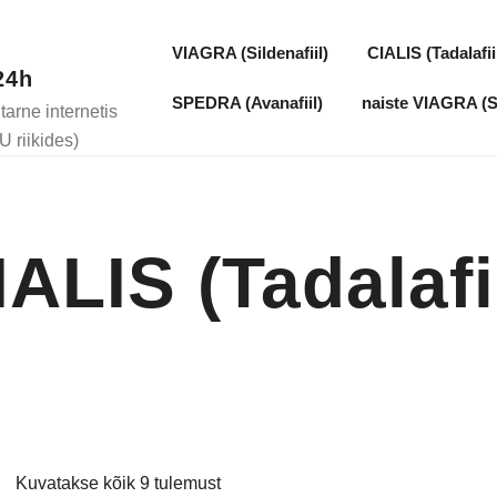
VIAGRA (Sildenafiil)
CIALIS (Tadalafii
24h
SPEDRA (Avanafiil)
naiste VIAGRA (Si
rne internetis
U riikides)
IALIS (Tadalafii
Kuvatakse kõik 9 tulemust