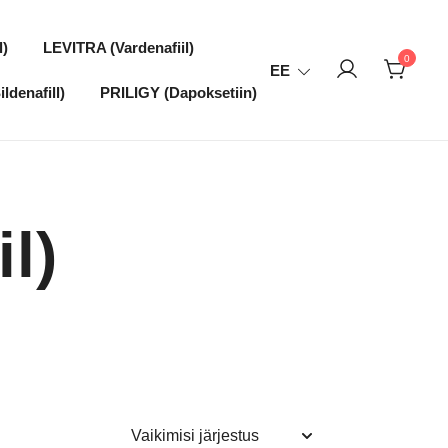
l)
LEVITRA (Vardenafiil)
0
EE
ldenafill)
PRILIGY (Dapoksetiin)
l)