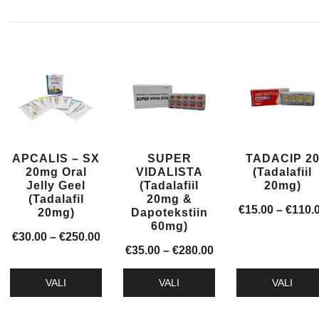
APCALIS – SX
SUPER
TADACIP 2
20mg Oral
VIDALISTA
(Tadalafiil
Jelly Geel
(Tadalafiil
20mg)
(Tadalafil
20mg &
€
15.00
–
€
110.
20mg)
Dapotekstiin
60mg)
Hinnavahemik:
€
30.00
–
€
250.00
Hinnavahemik:
€
35.00
–
€
280.00
€30.00
€35.00
kuni
VALI
VALI
VALI
kuni
€250.00
Sellel
Sellel
Sellel
€280.00