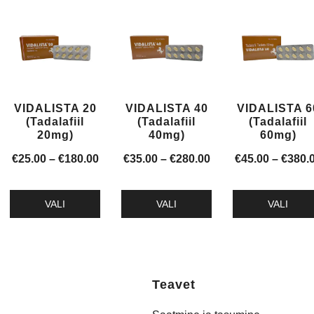
tootel
tootel
tootel
on
on
on
mitu
mitu
mitu
varianti.
varianti.
varianti.
Valikuid
Valikuid
Valikuid
saab
saab
saab
VIDALISTA 20
VIDALISTA 40
VIDALISTA 6
teha
teha
teha
(Tadalafiil
(Tadalafiil
(Tadalafiil
tootelehel.
tootelehel.
tootelehel.
20mg)
40mg)
60mg)
Hinnavahemik:
Hinnavahemik:
€
25.00
–
€
180.00
€
35.00
–
€
280.00
€
45.00
–
€
380.
€25.00
€35.00
kuni
kuni
VALI
VALI
VALI
€180.00
€280.00
Sellel
Sellel
Sellel
tootel
tootel
tootel
on
on
on
mitu
mitu
mitu
Teavet
varianti.
varianti.
varianti.