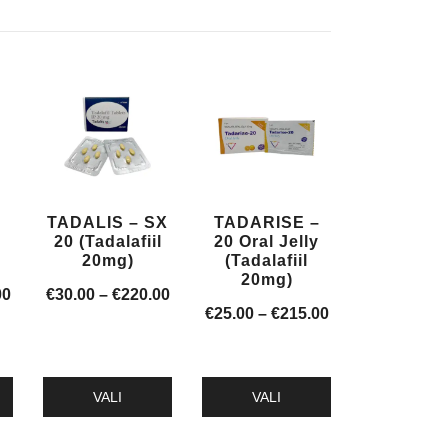
0
TADALIS – SX
TADARISE –
20 (Tadalafiil
20 Oral Jelly
20mg)
(Tadalafiil
20mg)
Hinnavahemik:
Hinnavahemik:
00
€
30.00
–
€
220.00
Hinnavahemik:
€
25.00
–
€
215.00
€15.00
€30.00
€25.00
kuni
kuni
kuni
€110.00
€220.00
€215.00
VALI
VALI
Sellel
Sellel