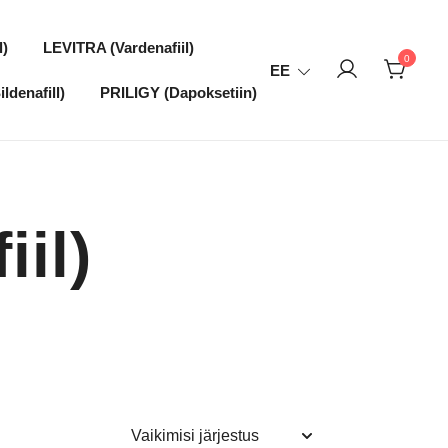
l)
LEVITRA (Vardenafiil)
0
EE
ldenafill)
PRILIGY (Dapoksetiin)
il)