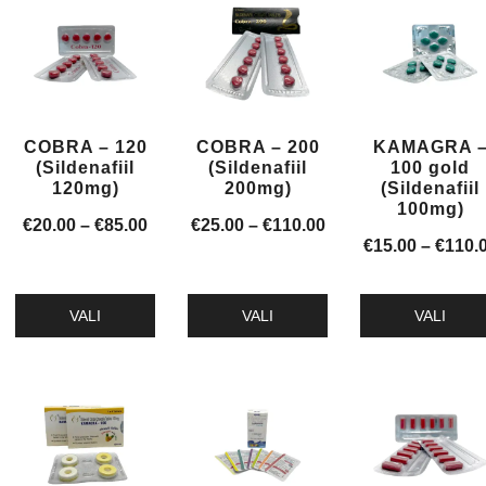
on
on
on
mitu
mitu
mitu
varianti.
varianti.
varianti.
Valikuid
Valikuid
Valikuid
saab
saab
saab
COBRA – 120
COBRA – 200
KAMAGRA 
teha
teha
teha
(Sildenafiil
(Sildenafiil
100 gold
tootelehel.
tootelehel.
tootelehel.
120mg)
200mg)
(Sildenafiil
100mg)
Hinnavahemik:
Hinnavahemik:
€
20.00
–
€
85.00
€
25.00
–
€
110.00
€
15.00
–
€
110.
€20.00
€25.00
kuni
kuni
€85.00
€110.00
VALI
VALI
VALI
Sellel
Sellel
Sellel
tootel
tootel
tootel
on
on
on
mitu
mitu
mitu
varianti.
varianti.
varianti.