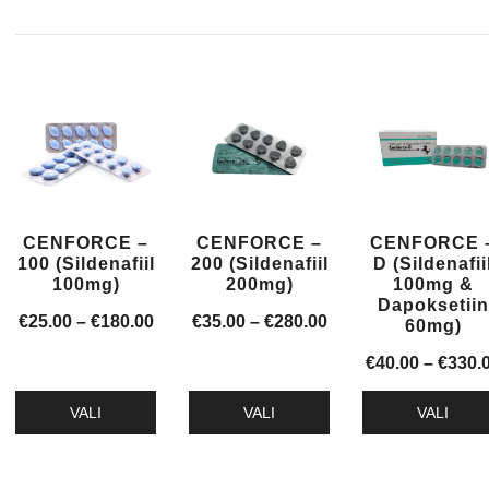
CENFORCE –
CENFORCE –
CENFORCE 
100 (Sildenafiil
200 (Sildenafiil
D (Sildenafii
100mg)
200mg)
100mg &
Dapoksetiin
Hinnavahemik:
Hinnavahemik:
€
25.00
–
€
180.00
€
35.00
–
€
280.00
60mg)
€25.00
€35.00
€
40.00
–
€
330.
kuni
kuni
€180.00
€280.00
VALI
VALI
VALI
Sellel
Sellel
Sellel
tootel
tootel
tootel