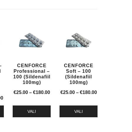
–
CENFORCE
CENFORCE
l
Professional –
Soft – 100
100 (Sildenafiil
(Sildenafiil
100mg)
100mg)
Hinnavahemik:
Hinnavahemik:
€
25.00
–
€
180.00
€
25.00
–
€
180.00
Hinnavahemik:
00
€25.00
€25.00
€40.00
kuni
kuni
VALI
VALI
kuni
€180.00
€180.00
Sellel
Sellel
€330.00
tootel
tootel