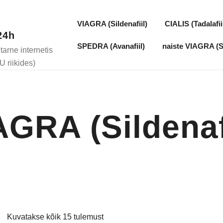
VIAGRA (Sildenafiil)
CIALIS (Tadalafii
24h
SPEDRA (Avanafiil)
naiste VIAGRA (Si
rne internetis
U riikides)
AGRA (Sildenafi
Kuvatakse kõik 15 tulemust