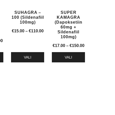
Valikuid
Valikuid
saab
saab
SUHAGRA –
SUPER
teha
teha
100 (Sildenafiil
KAMAGRA
tootelehel.
tootelehel.
100mg)
(Dapoksetiin
60mg +
Hinnavahemik:
€
15.00
–
€
110.00
Sildenafiil
100mg)
€15.00
Hinnavahemik:
00
kuni
Hinnavahemik:
€
17.00
–
€
150.00
€30.00
€110.00
€17.00
kuni
VALI
VALI
kuni
€230.00
Sellel
Sellel
€150.00
tootel
tootel
on
on
mitu
mitu
varianti.
varianti.
Valikuid
Valikuid
saab
saab
teha
teha