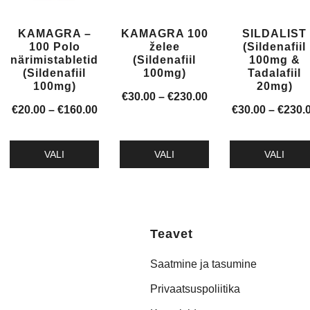
Valikuid
Valikuid
Valikuid
saab
saab
saab
KAMAGRA –
KAMAGRA 100
SILDALIST
teha
teha
teha
100 Polo
želee
(Sildenafiil
tootelehel.
tootelehel.
tootelehel.
närimistabletid
(Sildenafiil
100mg &
(Sildenafiil
100mg)
Tadalafiil
100mg)
20mg)
Hinnavahemik:
€
30.00
–
€
230.00
Hinnavahemik:
€
20.00
–
€
160.00
€
30.00
–
€
230.
€30.00
€20.00
kuni
kuni
€230.00
VALI
VALI
VALI
€160.00
Sellel
Sellel
Sellel
tootel
tootel
tootel
on
on
on
mitu
mitu
mitu
Teavet
varianti.
varianti.
varianti.
Saatmine ja tasumine
Valikuid
Valikuid
Valikuid
saab
saab
saab
Privaatsuspoliitika
teha
teha
teha