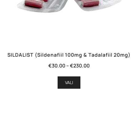
SILDALIST (Sildenafiil 100mg & Tadalafiil 20mg)
Hinnavahemik:
€
30.00
–
€
230.00
€30.00
Sellel
kuni
VALI
tootel
€230.00
on
mitu
varianti.
Valikuid
saab
teha