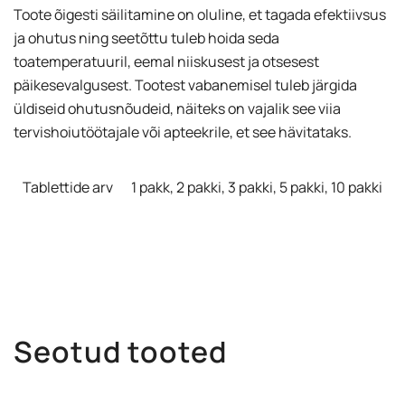
Toote õigesti säilitamine on oluline, et tagada efektiivsus
ja ohutus ning seetõttu tuleb hoida seda
toatemperatuuril, eemal niiskusest ja otsesest
päikesevalgusest. Tootest vabanemisel tuleb järgida
üldiseid ohutusnõudeid, näiteks on vajalik see viia
tervishoiutöötajale või apteekrile, et see hävitataks.
Tablettide arv
1 pakk, 2 pakki, 3 pakki, 5 pakki, 10 pakki
Seotud tooted