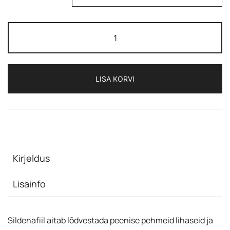
CENFORCE
Soft
-
100
LISA KORVI
(Sildenafiil
100mg)
kogus
Kirjeldus
Lisainfo
Sildenafiil aitab lõdvestada peenise pehmeid lihaseid ja