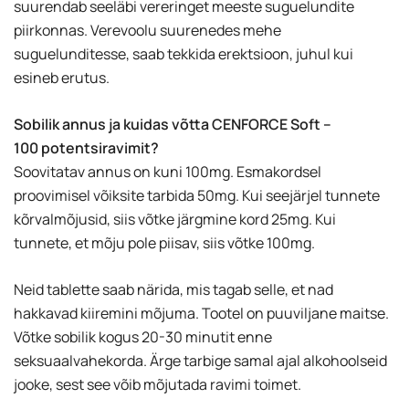
suurendab seeläbi vereringet meeste suguelundite
piirkonnas. Verevoolu suurenedes mehe
suguelunditesse, saab tekkida erektsioon, juhul kui
esineb erutus.
Sobilik annus ja kuidas võtta CENFORCE Soft –
100 potentsiravimit?
Soovitatav annus on kuni 100mg. Esmakordsel
proovimisel võiksite tarbida 50mg. Kui seejärjel tunnete
kõrvalmõjusid, siis võtke järgmine kord 25mg. Kui
tunnete, et mõju pole piisav, siis võtke 100mg.
Neid tablette saab närida, mis tagab selle, et nad
hakkavad kiiremini mõjuma. Tootel on puuviljane maitse.
Võtke sobilik kogus 20-30 minutit enne
seksuaalvahekorda. Ärge tarbige samal ajal alkohoolseid
jooke, sest see võib mõjutada ravimi toimet.