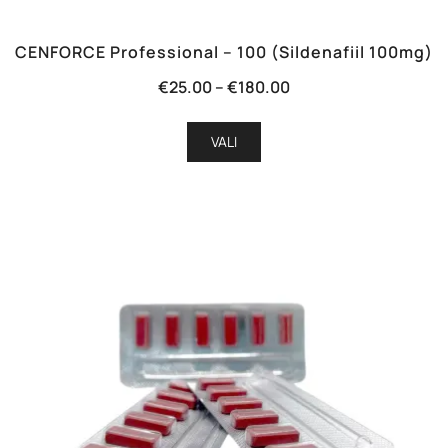
CENFORCE Professional – 100 (Sildenafiil 100mg)
Hinnavahemik:
€
25.00
–
€
180.00
€25.00
Sellel
kuni
VALI
tootel
€180.00
on
mitu
varianti.
Valikuid
saab
teha
tootelehel.