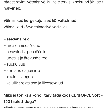
pärast ravimi võtmist või kui teie tervislik seisund äkiliselt
halveneb.
Võimalikud kergekujulised kõrvaltoimed
Võimalikud kõrvaltoimed võivad olla:
– seedehäireid
– ninakinnisus/nohu
– peavalud ja peapööritus
– unetus ja ärevushäired
– suukuivus
– ähmane nägemine
– kuulmislangus
– valulik erektsioon ja liigesevalud
Miks ei tohiks alkoholi tarvitada koos CENFORCE Soft –
100 tablettidega?
Alkoholi tarvitamine ei ole soovitatav inimesele, kes