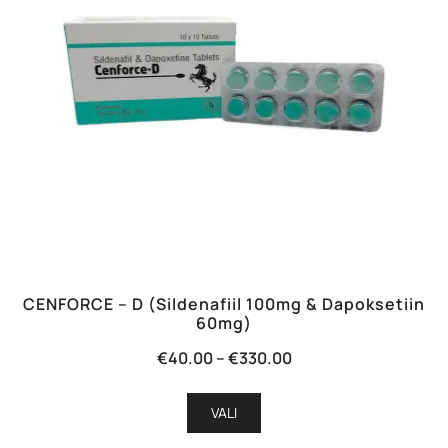
tootelehel.
CENFORCE – D (Sildenafiil 100mg & Dapoksetiin
60mg)
Hinnavahemik:
€
40.00
–
€
330.00
€40.00
Sellel
kuni
VALI
tootel
€330.00
on