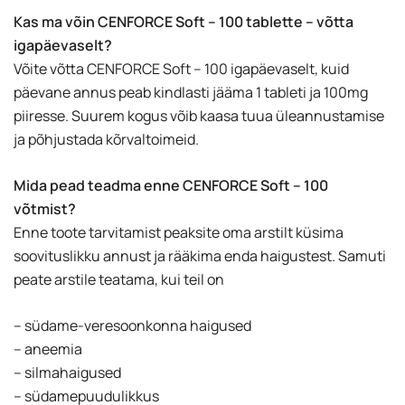
Kas ma võin CENFORCE Soft – 100 tablette – võtta
igapäevaselt?
Võite võtta CENFORCE Soft – 100 igapäevaselt, kuid
päevane annus peab kindlasti jääma 1 tableti ja 100mg
piiresse. Suurem kogus võib kaasa tuua üleannustamise
ja põhjustada kõrvaltoimeid.
Mida pead teadma enne CENFORCE Soft – 100
võtmist?
Enne toote tarvitamist peaksite oma arstilt küsima
soovituslikku annust ja rääkima enda haigustest. Samuti
peate arstile teatama, kui teil on
– südame-veresoonkonna haigused
– aneemia
– silmahaigused
– südamepuudulikkus