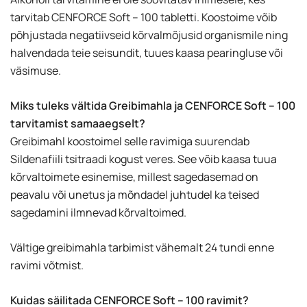
tarvitab CENFORCE Soft – 100 tabletti. Koostoime võib
põhjustada negatiivseid kõrvalmõjusid organismile ning
halvendada teie seisundit, tuues kaasa pearingluse või
väsimuse.
Miks tuleks vältida Greibimahla ja CENFORCE Soft – 100
tarvitamist samaaegselt?
Greibimahl koostoimel selle ravimiga suurendab
Sildenafiili tsitraadi kogust veres. See võib kaasa tuua
kõrvaltoimete esinemise, millest sagedasemad on
peavalu või unetus ja mõndadel juhtudel ka teised
sagedamini ilmnevad kõrvaltoimed.
Vältige greibimahla tarbimist vähemalt 24 tundi enne
ravimi võtmist.
Kuidas säilitada CENFORCE Soft – 100 ravimit?