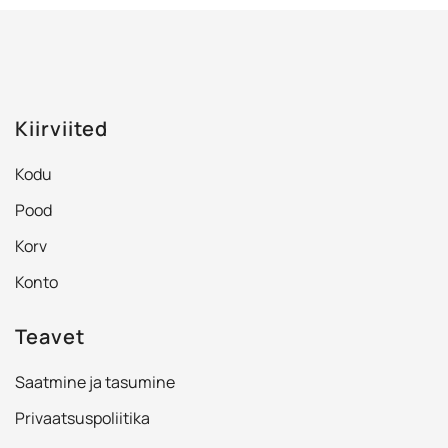
mitu
varianti.
Valikuid
saab
Kiirviited
teha
tootelehel.
Kodu
Pood
Korv
Konto
Teavet
Saatmine ja tasumine
Privaatsuspoliitika