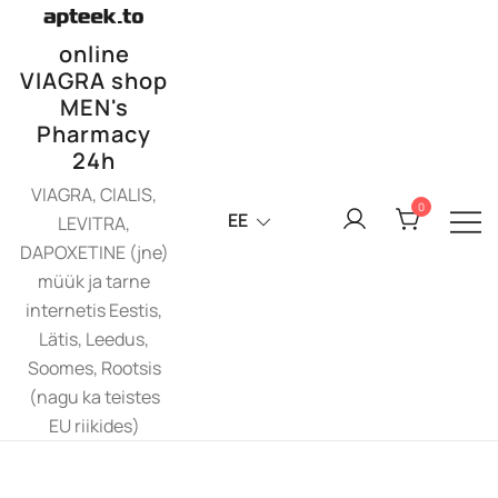
Skip
to
online
content
VIAGRA shop
MEN's
Pharmacy
24h
VIAGRA, CIALIS,
0
EE
LEVITRA,
DAPOXETINE (jne)
müük ja tarne
internetis Eestis,
Lätis, Leedus,
Soomes, Rootsis
(nagu ka teistes
EU riikides)