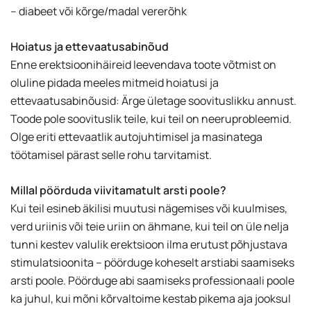
– diabeet või kõrge/madal vererõhk
Hoiatus ja ettevaatusabinõud
Enne erektsioonihäireid leevendava toote võtmist on
oluline pidada meeles mitmeid hoiatusi ja
ettevaatusabinõusid: Ärge ületage soovituslikku annust.
Toode pole soovituslik teile, kui teil on neeruprobleemid.
Olge eriti ettevaatlik autojuhtimisel ja masinatega
töötamisel pärast selle rohu tarvitamist.
Millal pöörduda viivitamatult arsti poole?
Kui teil esineb äkilisi muutusi nägemises või kuulmises,
verd uriinis või teie uriin on ähmane, kui teil on üle nelja
tunni kestev valulik erektsioon ilma erutust põhjustava
stimulatsioonita – pöörduge koheselt arstiabi saamiseks
arsti poole. Pöörduge abi saamiseks professionaali poole
ka juhul, kui mõni kõrvaltoime kestab pikema aja jooksul