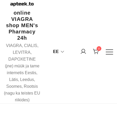
Skip
to
online
content
VIAGRA
shop MEN's
Pharmacy
24h
VIAGRA, CIALIS,
0
EE
LEVITRA,
DAPOXETINE
(jne) müük ja tarne
internetis Eestis,
Lätis, Leedus,
Soomes, Rootsis
(nagu ka teistes EU
riikides)