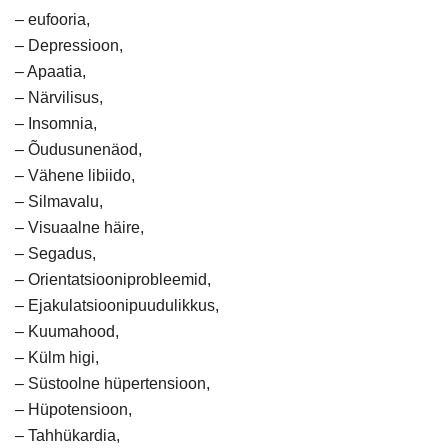
– eufooria,
– Depressioon,
– Apaatia,
– Närvilisus,
– Insomnia,
– Õudusunenäod,
– Vähene libiido,
– Silmavalu,
– Visuaalne häire,
– Segadus,
– Orientatsiooniprobleemid,
– Ejakulatsioonipuudulikkus,
– Kuumahood,
– Külm higi,
– Süstoolne hüpertensioon,
– Hüpotensioon,
– Tahhükardia,