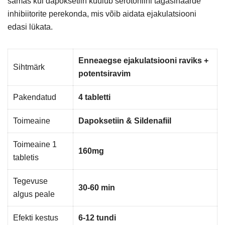
samas kui dapoksetiin kuulub serotoniini tagasihaarde
inhibiitorite perekonda, mis võib aidata ejakulatsiooni
edasi lükata.
Enneaegse ejakulatsiooni raviks +
Sihtmärk
potentsiravim
Pakendatud
4 tabletti
Toimeaine
Dapoksetiin & Sildenafiil
Toimeaine 1
160mg
tabletis
Tegevuse
30-60 min
algus peale
Efekti kestus
6-12 tundi