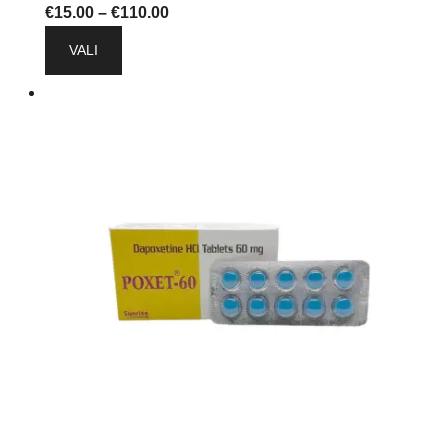
Hinnavahemik:
€
15.00
–
€
110.00
Sellel
€15.00
VALI
tootel
kuni
on
€110.00
mitu
varianti.
Valikuid
saab
teha
tootelehel.