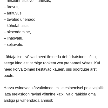
– ninakinnisus või -lahtisus,
– ärevus,
– ärrituvus,
– tavatud unenäod,
– kõhulahtisus,
– oksendamine,
– lihasvalu,
– seljavalu.
Lühiajaliselt võivad need ilmneda dehüdratsiooni tõttu,
seega kindlasti tarbige rohkem vett preparaati võttes. Kui
need kõrvaltoimed kestavad kauem, siis pöörduge arsti
poole.
Harva esinevad kõrvaltoimed, mille esinemisel pole vajalik
jätta erektsiooniravimi võtmine katki, vaid rääkida oma
arstiga ja vähendada annust: