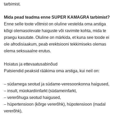
tarbimist.
Mida pead teadma enne SUPER KAMAGRA tarbimist?
Enne selle toote võtmist on oluline vestelda oma arstiga
kõigi olemasolevate haiguste või ravimite kohta, mida te
praegu kasutate. Oluline on märkida, et kuna see toode ei
ole afrodisiaakum, peab erektsiooni tekkimiseks olemas
olema seksuaalne erutus.
Hoiatus ja ettevaatusabinõud
Patsiendid peaksid rääkima oma arstiga, kui neil on:
– südamega seotud ja südame-veresoonkonna haigused,
– insult, müokardiinfarkt (südameinfarkt,
– vererõhuga seotud haigused,
– hüpertensioon (kõrge vererõhk), hüpotensioon (madal
vererõhk),