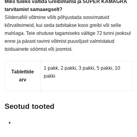
Miks tuleks vältida Greibimahla ja SUPER KAMAGRA
tarvitamist samaaegselt?
Sildenafiili võtmine võib põhjustada soovimatuid
kõrvaltoimeid, kui seda tarbitakse koos greibi või selle
mahlaga. Teie ohutuse tagamiseks vältige 72 tunni jooksul
enne ja pärast ravimi võtmist puuviljast valmistatud
toiduainete söömist või joomist.
1 pakk, 2 pakki, 3 pakki, 5 pakki, 10
Tablettide
pakki
arv
Seotud tooted