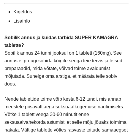
100mg)
kogus
Kirjeldus
Lisainfo
Sobilik annus ja kuidas tarbida SUPER KAMAGRA
tablette?
Sobilik annus 24 tunni jooksul on 1 tablett (160mg). See
annus ei pruugi sobida kõigile seega teie tervis ja teised
preparaadid, mida võtate, võivad toime avaldumist
mõjutada. Suhelge oma arstiga, et määrata teile sobiv
doos.
Nende tablettide toime võib kesta 6-12 tundi, mis annab
meestele piisavalt aega seksuaalkogemuse nautimiseks.
Võtke 1 tablett veega 30-60 minutit enne
seksuaalvahekorda astumist, et selle mõju jõuaks toimima
hakata. Vältige tablette võttes rasvaste toitude samaaegset