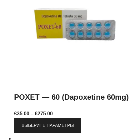
выбрать
на
странице
товара.
POXET — 60 (Dapoxetine 60mg)
Диапазон
€
35.00
–
€
275.00
цен:
Этот
ВЫБЕРИТЕ ПАРАМЕТРЫ
€35.00
товар
–
имеет