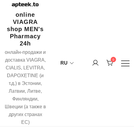
Перейти
к
online
содержимому
VIAGRA
shop MEN's
Pharmacy
24h
онлайн-продажи и
доставка VIAGRA,
0
RU
CIALIS, LEVITRA,
DAPOXETINE (и
т.д.) в Эстонии,
Латвии, Литве,
Финляндии,
Швеции (а также в
других странах
ЕС)